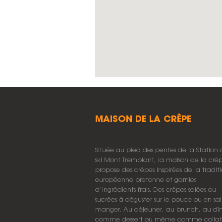
MAISON DE LA CRÊPE
Située au pied des pentes de la Station
ski Mont Tremblant, la maison de la crê
propose des crêpes inspirées de la tradit
européenne bretonne et garnies
d’ingrédients frais. Des crêpes salées ou
sucrées à déguster sur le pouce ou en sal
manger. Au déjeuner, au brunch, au dîn
comme dessert ou même comme collat