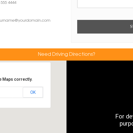
 555 4444
ourname@yourdomain.com
Need Driving Directions?
e Maps correctly.
OK
For d
purp