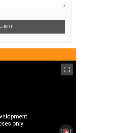
evelopment
oses only