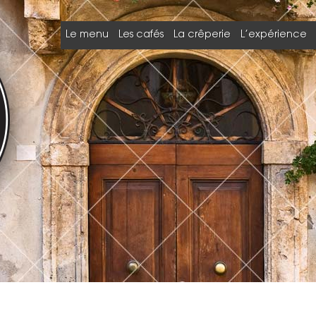
Le menu
Les cafés
La crêperie
L’expérience