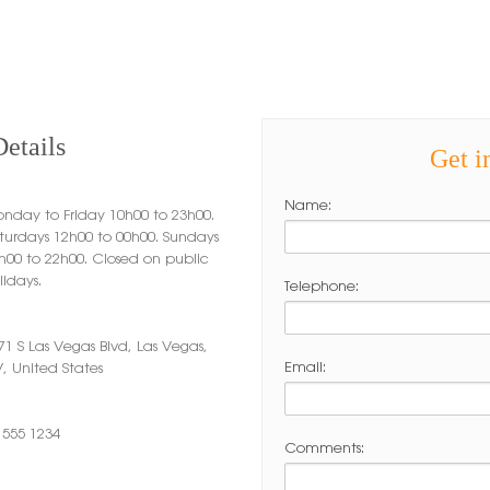
etails
Get i
Name:
nday to Friday 10h00 to 23h00.
turdays 12h00 to 00h00. Sundays
h00 to 22h00. Closed on public
lidays.
Telephone:
71 S Las Vegas Blvd, Las Vegas,
Email:
, United States
 555 1234
Comments: