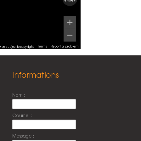
be subject to copyright
Terms
Report a problem
Informations
Nom :
Courriel :
Message :