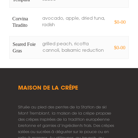
Corvina
avocado, apple, dried tuna,
$0-00
Tiradito
radish
Seared Foie
grilled peach, ricotta
$0-00
Gras
cannoli, balsamic reduction
MAISON DE LA CRÊPE
Située au pied des pentes de la Station de ski
Mont Tremblant, la maison de la crêpe propose
des crêpes inspirées de la tradition européenne
bretonne et garnies d’ingrédients frais. Des crêpes
salées ou sucrées à déguster sur le pouce ou en