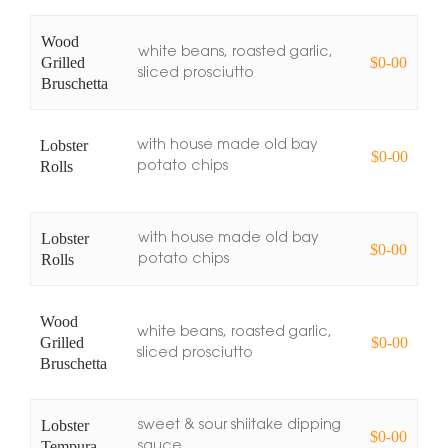
Wood
white beans, roasted garlic,
Grilled
$0-00
sliced prosciutto
Bruschetta
Lobster
with house made old bay
$0-00
Rolls
potato chips
Lobster
with house made old bay
$0-00
Rolls
potato chips
Wood
white beans, roasted garlic,
Grilled
$0-00
sliced prosciutto
Bruschetta
Lobster
sweet & sour shiitake dipping
$0-00
Tempura
sauce