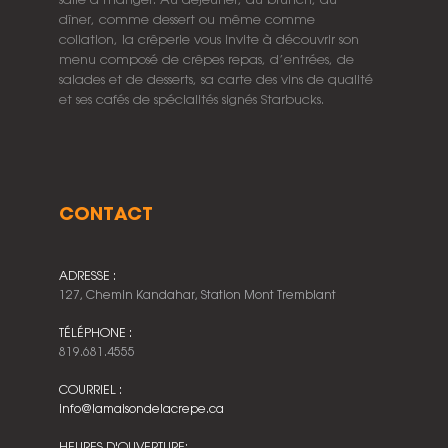
salle à manger. Au déjeuner, au brunch, au
dîner, comme dessert ou même comme
collation, la crêperie vous invite à découvrir son
menu composé de crêpes repas, d’entrées, de
salades et de desserts, sa carte des vins de qualité
et ses cafés de spécialités signés Starbucks.
CONTACT
ADRESSE :
127, Chemin Kandahar, Station Mont Tremblant
TÉLÉPHONE :
819.681.4555
COURRIEL :
info@lamaisondelacrepe.ca
HEURES D'OUVERTURE: