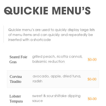
QUICKIE MENU’S
Quickie menu’s are used to quickly display large lists
of menu items and can quickly and repeatedly be
inserted with a shortcode
Seared Foie
grilled peach, ricotta cannoli,
$0-00
Gras
balsamic reduction
Corvina
avocado, apple, dried tuna,
$0-00
Tiradito
radish
Lobster
sweet & sour shiitake dipping
$0-00
Tempura
sauce