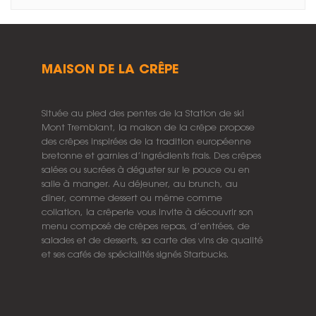
MAISON DE LA CRÊPE
Située au pied des pentes de la Station de ski
Mont Tremblant, la maison de la crêpe propose
des crêpes inspirées de la tradition européenne
bretonne et garnies d’ingrédients frais. Des crêpes
salées ou sucrées à déguster sur le pouce ou en
salle à manger. Au déjeuner, au brunch, au
dîner, comme dessert ou même comme
collation, la crêperie vous invite à découvrir son
menu composé de crêpes repas, d’entrées, de
salades et de desserts, sa carte des vins de qualité
et ses cafés de spécialités signés Starbucks.