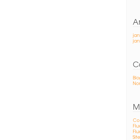
A
jan
jan
C
Blo
Non
M
Co
Flu
Fl
Sit