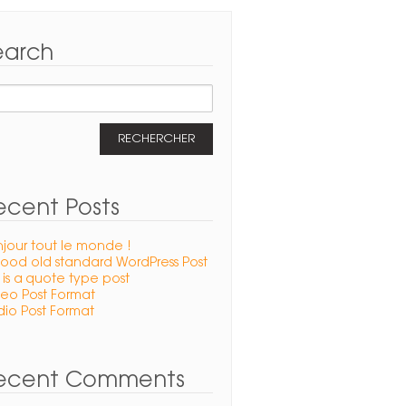
earch
hercher :
ecent Posts
jour tout le monde !
ood old standard WordPress Post
s is a quote type post
eo Post Format
io Post Format
ecent Comments