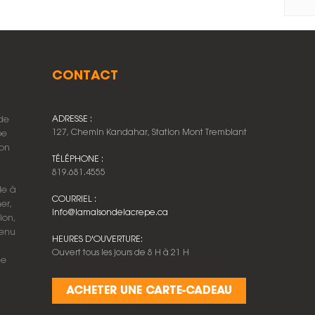
CONTACT
 de
ADRESSE :
127, Chemin Kandahar, Station Mont Tremblant
pe
ion
TÉLÉPHONE :
819.681.4555
le à
COURRIEL :
er,
info@lamaisondelacrepe.ca
ion,
menu
HEURES D'OUVERTURE:
Ouvert tous les jours de 8 H à 21 H
de
ACHETER UNE CARTE-CADEAU