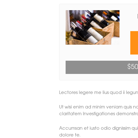
$50
Lectores legere me lius quod ii legun
Ut wisi enim ad minim veniam quis nost
claritatem Investigationes demonst
Accumsan et iusto odio dignissim qui
dolore te.