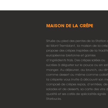
MAISON DE LA CRÊPE
Située au pied des pentes de la Station
ski Mont Tremblant, la maison de la crê
propose des crêpes inspirées de la tradit
européenne bretonne et garnies
d’ingrédients frais. Des crêpes salées ou
sucrées à déguster sur le pouce ou en sal
manger. Au déjeuner, au brunch, au dîn
comme dessert ou même comme collat
la crêperie vous invite à découvrir son 
composé de crêpes repas, d’entrées, de
salades et de desserts, sa carte des vins 
qualité et ses cafés de spécialités signés
Starbucks.