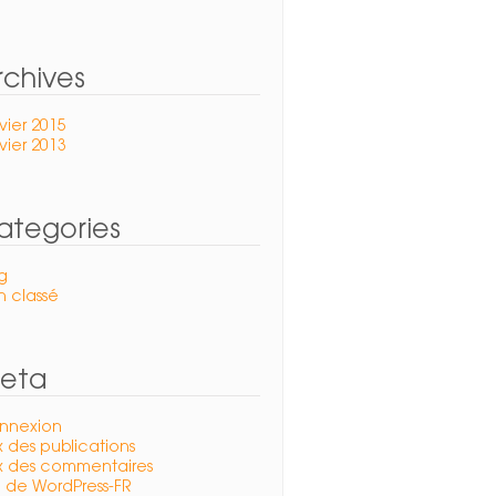
rchives
vier 2015
vier 2013
ategories
g
 classé
eta
nnexion
x des publications
ux des commentaires
e de WordPress-FR