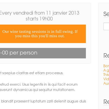
Every vendredi from 11 janvier 2013
S
starts 19h00
Rec
Our wine tasting sessions is in full swing. If
you miss this you'll miss out.
-00 per person
R
Bon
A g
t saepius claritas est etiam processus.
Thi
Vid
Aud
rud exerci. Usus legentis in iis qui facit eorum
raverunt dynamicus qui sequitur mutationem.
R
 blandit praesent luptatum zzril delenit augue duis